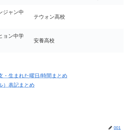
ンジャン中
テウォン高校
ヒョン中学
安養高校
干支・生まれた曜日/時間まとめ
グル）表記まとめ
001