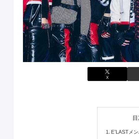
X
目
E’LAST