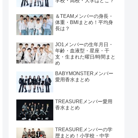
学校・高校・大学はどこ？
＆TEAMメンバーの身長・
体重・BMIまとめ！平均身
長は？
JO1メンバーの生年月日・
年齢・血液型・星座・干
支・生まれた曜日/時間まと
め
BABYMONSTERメンバー
愛用香水まとめ
TREASUREメンバー愛用
香水まとめ
TREASUREメンバーの学
歴まとめ！小学校・中学