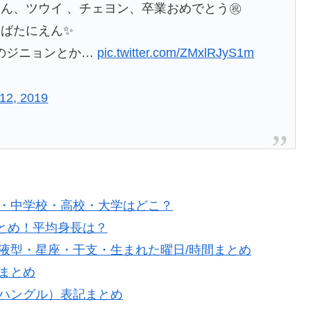
ん、ツウイ 、チェヨン、卒業おめでとう㊗️
ばたにえん✨
neのジニョンとか…
pic.twitter.com/ZMxlRJyS1m
 12, 2019
学校・中学校・高校・大学はどこ？
Iまとめ！平均身長は？
・血液型・星座・干支・生まれた曜日/時間まとめ
来まとめ
国（ハングル）表記まとめ