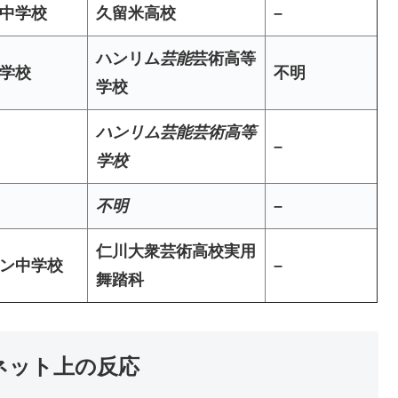
中学校
久留米高校
–
ハンリム
芸能
芸術高等
学校
不明
学校
ハンリム芸能芸術高等
–
学校
不明
–
仁川大衆芸術高校実用
ン中学校
–
舞踏科
るネット上の反応