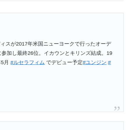
ィスが2017年米国ニューヨークで行ったオーデ
に参加し最終26位。イカウンとキリンズ結成。19
年5月
#ルセラフィム
でデビュー予定
#ユンジン
#