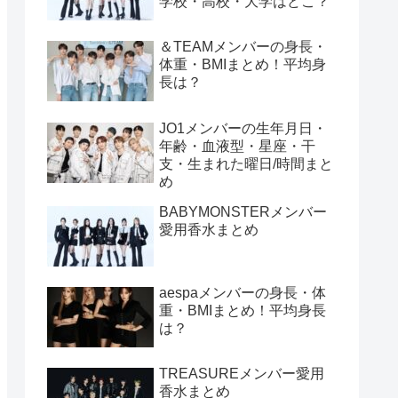
学校・高校・大学はどこ？
＆TEAMメンバーの身長・
体重・BMIまとめ！平均身
長は？
JO1メンバーの生年月日・
年齢・血液型・星座・干
支・生まれた曜日/時間まと
め
BABYMONSTERメンバー
愛用香水まとめ
aespaメンバーの身長・体
重・BMIまとめ！平均身長
は？
TREASUREメンバー愛用
香水まとめ