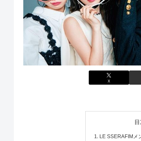
X
目
LE SSERAFI