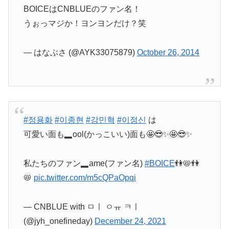
BOICEはCNBLUEのファン名！
うぉっマジか！ヨンヨンだけ？笑
— はなぶさ (@AYK33075879)
October 26, 2014
#정용화
#이종현
#강민혁
#이정신
は
可愛い面も▂ool(かっこいい)面も🤩😎✨🤩😎✨
私たちのファン▂ame(ファン名)
#BOICE
👫📛👫
📛
pic.twitter.com/m5cQPaOpqi
— CNBLUE with ㅁㅣ ㅇㅠ ㅋㅣ
(@jyh_onefineday)
December 24, 2021