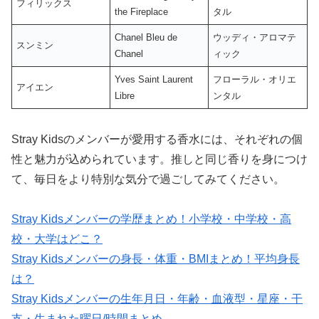
フィリックス
the Fireplace
タル
Chanel Bleu de
ウッディ・アロマテ
スンミン
Chanel
ィック
Yves Saint Laurent
フローラル・オリエ
アイエン
Libre
ンタル
Stray Kidsのメンバーが愛用する香水には、それぞれの個
性と魅力が込められています。推しと同じ香りを身につけ
て、毎日をより特別な気分で過ごしてみてください。
Stray Kidsメンバーの学歴まとめ！小学校・中学校・高
校・大学はどこ？
Stray Kidsメンバーの身長・体重・BMIまとめ！平均身長
は？
Stray Kidsメンバーの生年月日・年齢・血液型・星座・干
支・生まれた曜日/時間まとめ