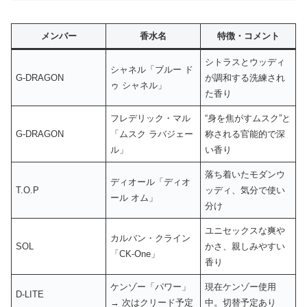
メンバー
香水名
特徴・コメント
シトラスとウッディ
シャネル「ブルー ド
G-DRAGON
が調和する洗練され
ゥ シャネル」
た香り
フレデリック・マル
“身を焦がすムスク”と
G-DRAGON
「ムスク ラバジェー
称される官能的で深
ル」
い香り
落ち着いたモダンウ
ディオール「ディオ
T.O.P
ッディ、気分で使い
ール オム」
分け
ユニセックスな爽や
カルバン・クライン
SOL
かさ、親しみやすい
「CK-One」
香り
ケンゾー「パワー」
現在ケンゾー使用
D-LITE
→ 次はクリード予定
中。切替予定あり