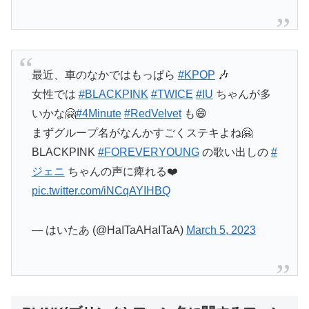
最近、車のなかではもっぱら
#KPOP
🎶
女性では
#BLACKPINK
#TWICE
#IU
ちゃんが多
いかな🤗
#4Minute
#RedVelvet
も😄
まずグループ名がなんかすごくステキよね🤗
BLACKPINK
#FOREVERYOUNG
の歌い出しの
#
ジェニ
ちゃんの声に痺れる❤️
pic.twitter.com/iNCqAYIHBQ
— はいたあ (@HaITaAHaITaA)
March 5, 2023