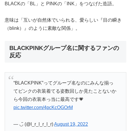
BLACKの「BL」と PINKの「INK」をつなげた造語。
意味は「互いが自然体でいられる、愛らしい『目の瞬き
（blink）』のように素敵な関係」。
BLACKPINKグループ名に関するファンの
反応
“BLACKPINK”ってグループ名なのにみんな揃っ
てピンクの衣装着てる姿数回しか見たことないか
ら今回の衣装本っ当に最高です💗
pic.twitter.com/4pcKcOGOrM
— ◡̈ (@l_r_l_r_l_r)
August 19, 2022