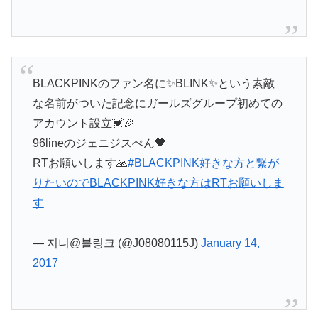
BLACKPINKのファン名に✨BLINK✨という素敵
な名前がついた記念にガールズグループ初めての
アカウント設立💓🎉
96lineのジェニジスぺん🖤
RTお願いします🙏
#BLACKPINK好きな方と繋が
りたいのでBLACKPINK好きな方はRTお願いしま
す
— 지니@블링크 (@J08080115J)
January 14,
2017