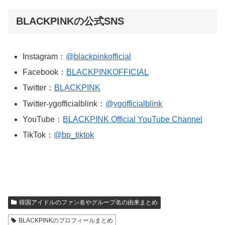
BLACKPINKの公式SNS
Instagram：
@blackpinkofficial
Facebook：
BLACKPINKOFFICIAL
Twitter：
BLACKPINK
Twitter-ygofficialblink：
@ygofficialblink
YouTube：
BLACKPINK Official YouTube Channel
TikTok：
@bp_tiktok
韓国アイドルのファン名やグループ名の由来まとめ
BLACKPINKのプロフィールまとめ