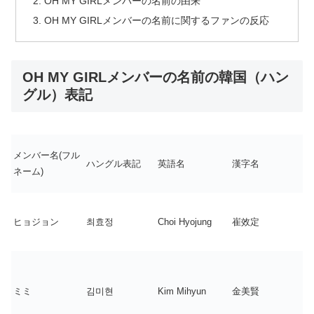
OH MY GIRLメンバーの名前の由来
OH MY GIRLメンバーの名前に関するファンの反応
OH MY GIRLメンバーの名前の韓国（ハン
グル）表記
メンバー名(フル
ハングル表記
英語名
漢字名
ネーム)
ヒョジョン
최효정
Choi Hyojung
崔效定
ミミ
김미현
Kim Mihyun
金美賢