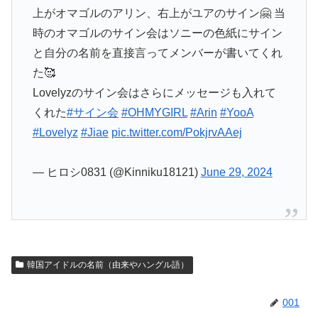
上がオマゴルのアリン、右上がユアのサイン🤗 当
時のオマゴルのサイン会はソニーの色紙にサイン
と自分の名前を直接言ってメンバーが書いてくれ
た🥰
Lovelyzのサイン会はさらにメッセージも入れて
くれた
#サイン会
#OHMYGIRL
#Arin
#YooA
#Lovelyz
#Jiae
pic.twitter.com/PokjrvAAej
— ヒロシ0831 (@Kinniku18121)
June 29, 2024
韓国アイドルの名前（由来やハングル語）
001