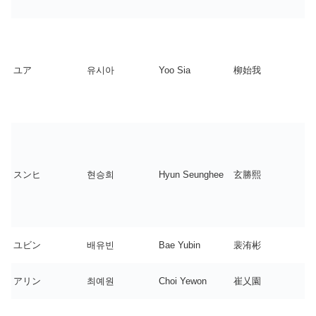
ユア
유시아
Yoo Sia
柳始我
スンヒ
현승희
Hyun Seunghee
玄勝熙
ユビン
배유빈
Bae Yubin
裴洧彬
アリン
최예원
Choi Yewon
崔乂園